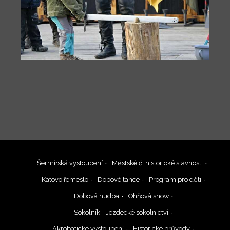
Šermířská vystoupení
Městské či historické slavnosti
Katovo řemeslo
Dobové tance
Program pro děti
Dobová hudba
Ohňová show
Sokolník - Jezdecké sokolnictví
Akrobatické vystoupení
Historické průvody