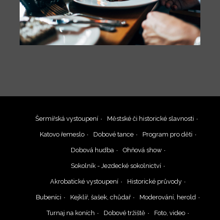
Šermířská vystoupení
Městské či historické slavnosti
Katovo řemeslo
Dobové tance
Program pro děti
Dobová hudba
Ohňová show
Sokolník - Jezdecké sokolnictví
Akrobatické vystoupení
Historické průvody
Bubeníci
Kejklíř, šašek, chůdař
Moderování, herold
Turnaj na koních
Dobové tržiště
Foto, video